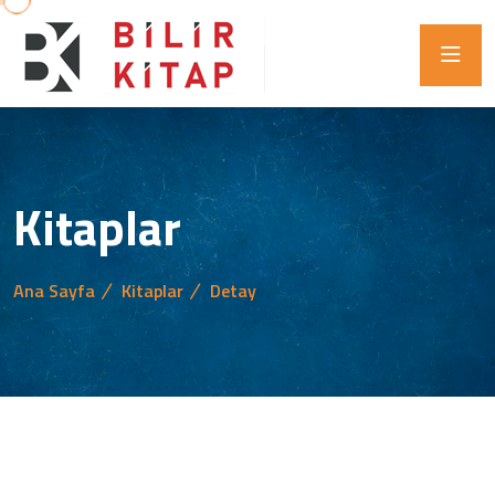
Kitaplar
Ana Sayfa
Kitaplar
Detay