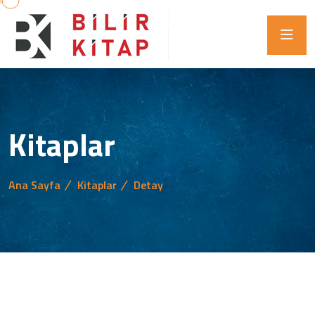
Kitaplar
Ana Sayfa
Kitaplar
Detay