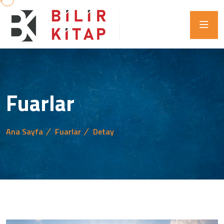
Fuarlar
Ana Sayfa
Fuarlar
Detay