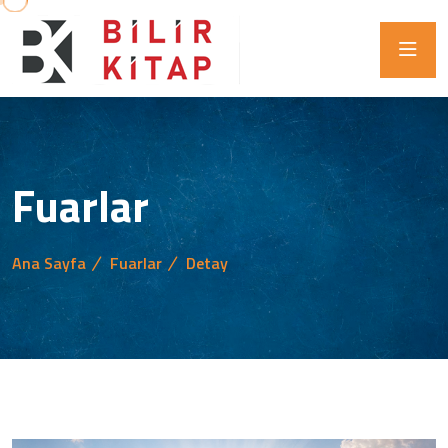
Fuarlar
Ana Sayfa
Fuarlar
Detay