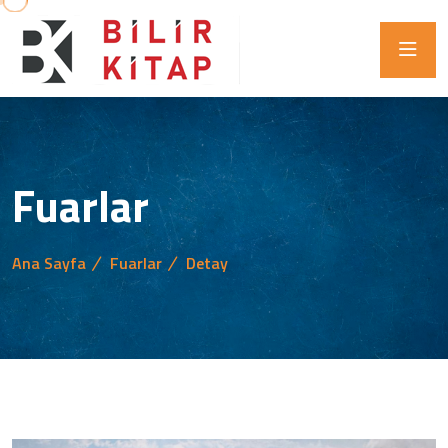
Fuarlar
Ana Sayfa
Fuarlar
Detay