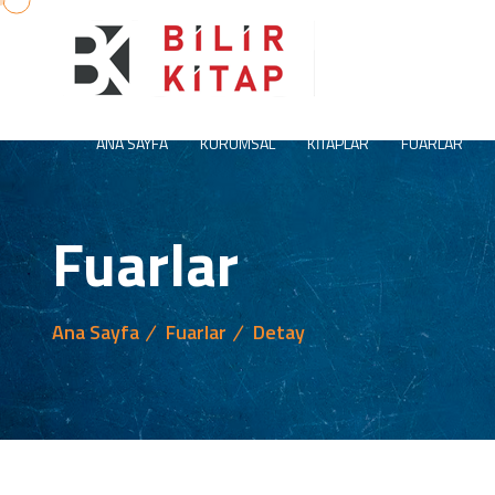
ANA SAYFA
KURUMSAL
KITAPLAR
FUARLAR
Fuarlar
Ana Sayfa
Fuarlar
Detay