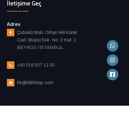
İletişime Geç
Adres
Çubuklu Mah. Orhan Veli Kanık
Cad. Muştu Sok. No: 2 Kat: 1
BEYKOZ / İSTANBUL
+90 216 537 11 00
bk@bilirkitap.com
Copyright
2026
Bilir Kitap
. Tüm hakları Saklıdır.