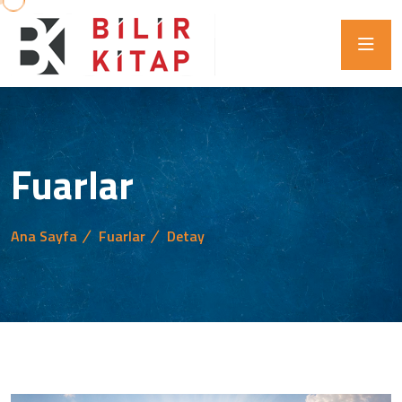
Fuarlar
Ana Sayfa
Fuarlar
Detay